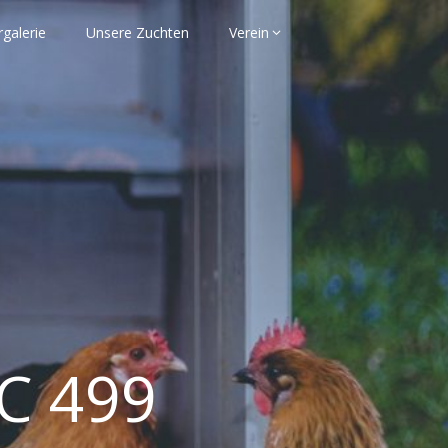
rgalerie
Unsere Zuchten
Verein
 C 499