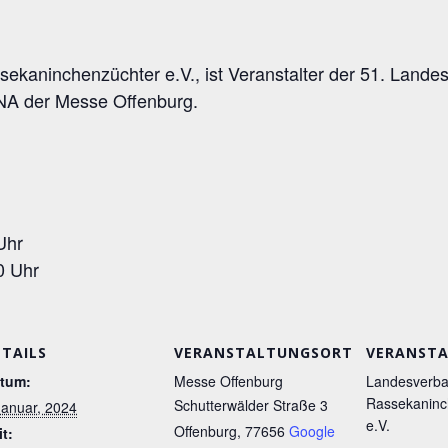
ekaninchenzüchter e.V., ist Veranstalter der 51. Land
NA der Messe Offenburg.
Uhr
0 Uhr
ETAILS
VERANSTALTUNGSORT
VERANSTA
tum:
Messe Offenburg
Landesverba
Rassekaninc
Schutterwälder Straße 3
Januar, 2024
e.V.
Offenburg
,
77656
Google
it: